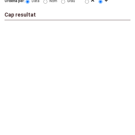
Ordena per:
Data
Nom
Grau
Cap resultat