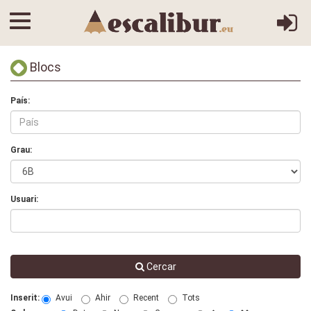
Blocs
País:
Grau:
Usuari:
Cercar
Inserit:
Avui
Ahir
Recent
Tots