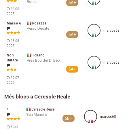
Bonatti
6A+
30-08-
2025
Masso 6
Rosazza
Verso Desate
marcos68
6A+
25-05-
2025
Non
Toirano
Barare
Area Boulder Di Beo
marcos68
6A+
29-07-
2025
Més blocs a Ceresole Reale
4
Ceresole Reale
San Maneiro
marcos68
6B+
6 Jul