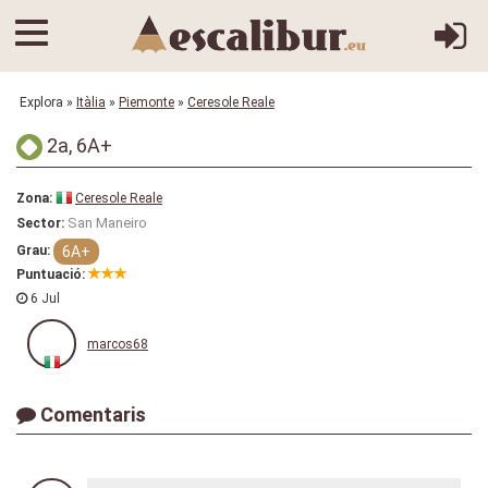
Explora
»
Itàlia
»
Piemonte
»
Ceresole Reale
2a, 6A+
Zona:
Ceresole Reale
San Maneiro
Sector:
6A+
Grau:
Puntuació:
6 Jul
marcos68
Comentaris