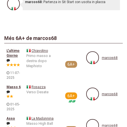
marcos68:
Partenza in Sit Start con uscita in placca
Més 6A+ de marcos68
L'ultimo
Chiavolino
Giorno
Primo masso a
marcos68
destra dopo
6A+
Mephisto
11-07-
2025
Masso 6
Rosazza
Verso Desate
marcos68
6A+
01-05-
2025
Asso
La Madonnina
Masso High Ball
marcos68