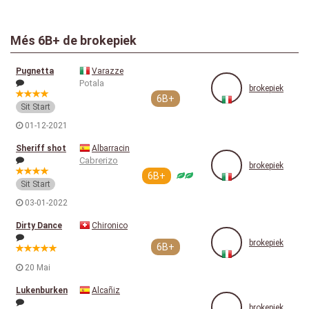
Més 6B+ de brokepiek
Pugnetta
Varazze
Potala
brokepiek
6B+
Sit Start
01-12-2021
Sheriff shot
Albarracin
Cabrerizo
brokepiek
6B+
Sit Start
03-01-2022
Dirty Dance
Chironico
brokepiek
6B+
20 Mai
Lukenburken
Alcañiz
brokepiek