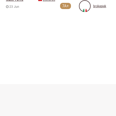
7A+
brokepiek
23 Jun
© escalibur.eu
2026