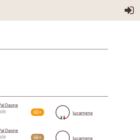
Val Daone
ole
6B+
lucamene
Val Daone
ole
6B+
lucamene