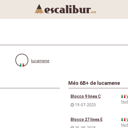
lucamene
Més 6B+ de lucamene
Blocco 9 linea C
Nud
19-07-2025
Blocco 27 linea E
Nud
25-08-2025