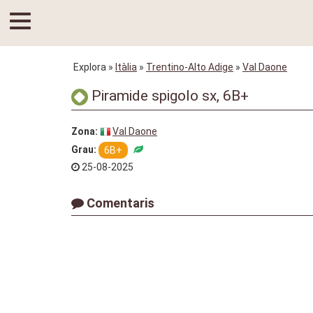
Explora
»
Itàlia
»
Trentino-Alto Adige
»
Val Daone
Piramide spigolo sx, 6B+
Zona:
Val Daone
Grau:
6B+
25-08-2025
Comentaris