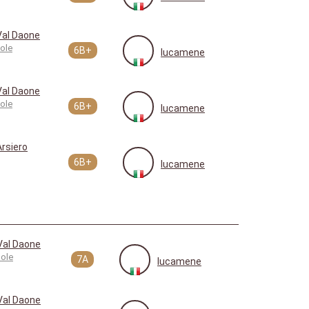
Val Daone
ole
6B+
lucamene
Val Daone
ole
6B+
lucamene
Arsiero
6B+
lucamene
Val Daone
ole
7A
lucamene
Val Daone