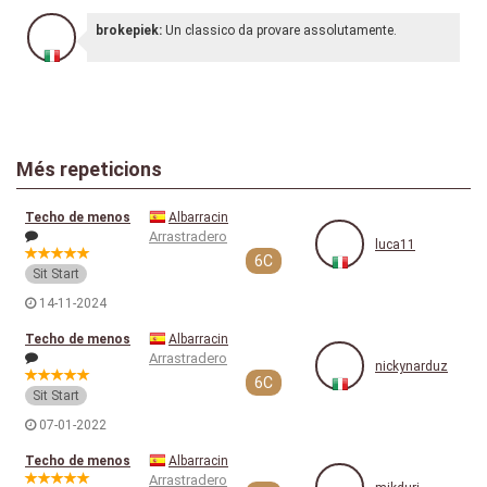
brokepiek:
Un classico da provare assolutamente.
Més repeticions
Techo de menos
Albarracin
Arrastradero
luca11
6C
Sit Start
14-11-2024
Techo de menos
Albarracin
Arrastradero
nickynarduz
6C
Sit Start
07-01-2022
Techo de menos
Albarracin
Arrastradero