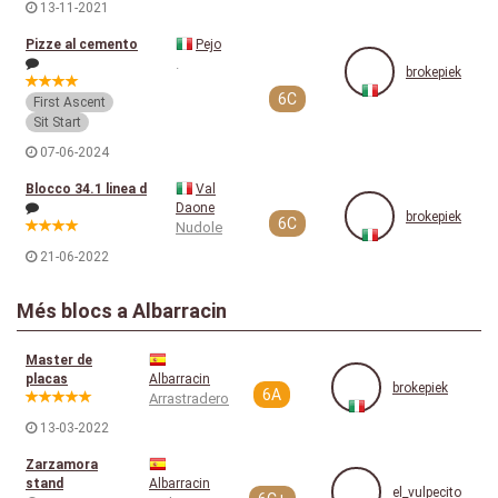
13-11-2021
Pizze al cemento
Pejo
.
brokepiek
6C
First Ascent
Sit Start
07-06-2024
Blocco 34.1 linea d
Val
Daone
brokepiek
6C
Nudole
21-06-2022
Més blocs a Albarracin
Master de
placas
Albarracin
brokepiek
6A
Arrastradero
13-03-2022
Zarzamora
stand
Albarracin
el_vulpecito