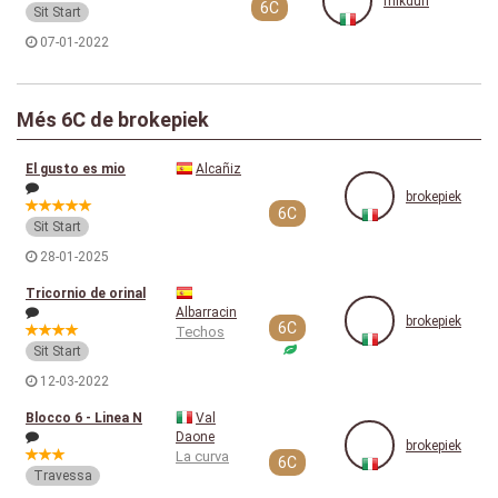
mikduri
6C
Sit Start
07-01-2022
Més 6C de brokepiek
El gusto es mio
Alcañiz
brokepiek
6C
Sit Start
28-01-2025
Tricornio de orinal
Albarracin
brokepiek
6C
Techos
Sit Start
12-03-2022
Blocco 6 - Linea N
Val
Daone
brokepiek
La curva
6C
Travessa