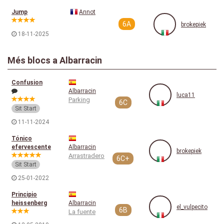
Jump
Annot
6A
brokepiek
18-11-2025
Més blocs a Albarracin
Confusion
Albarracin
luca11
Parking
6C
Sit Start
11-11-2024
Tónico
efervescente
Albarracin
brokepiek
Arrastradero
6C+
Sit Start
25-01-2022
Principio
heissenberg
Albarracin
el_vulpecito
6B
La fuente