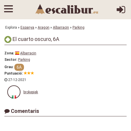
Explora
»
Espanya
»
Aragon
»
Albarracin
»
Parking
El cuarto oscuro, 6A
Zona:
Albarracin
Sector:
Parking
6A
Grau:
Puntuació:
27-12-2021
brokepiek
Comentaris