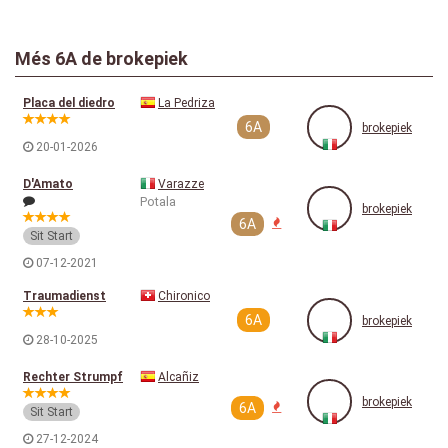
Més 6A de brokepiek
Placa del diedro
La Pedriza
6A
brokepiek
20-01-2026
D'Amato
Varazze
Potala
brokepiek
6A
Sit Start
07-12-2021
Traumadienst
Chironico
6A
brokepiek
28-10-2025
Rechter Strumpf
Alcañiz
brokepiek
6A
Sit Start
27-12-2024