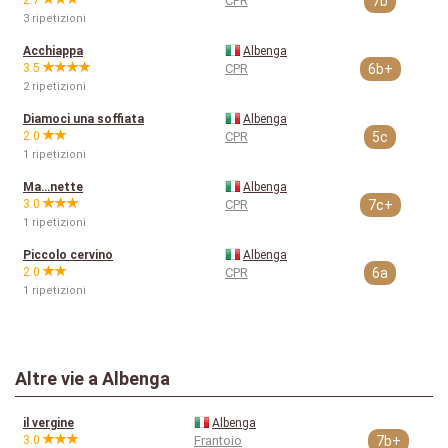
2.7
CPR
7b
3 ripetizioni
Acchiappa
Albenga
3.5
CPR
6b+
2 ripetizioni
Diamoci una soffiata
Albenga
2.0
CPR
5c
1 ripetizioni
Ma…nette
Albenga
3.0
CPR
7c+
1 ripetizioni
Piccolo cervino
Albenga
2.0
CPR
6a
1 ripetizioni
Altre vie a Albenga
il vergine
Albenga
3.0
Frantoio
7b+