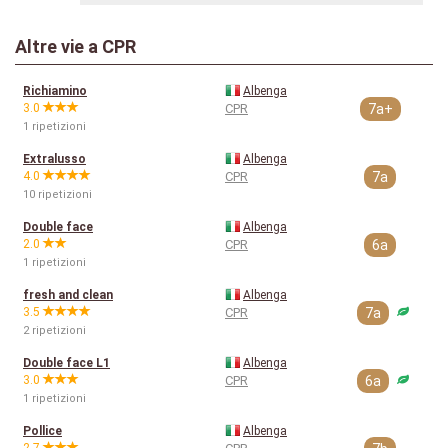
Altre vie a CPR
Richiamino
Albenga
3.0
CPR
7a+
1 ripetizioni
Extralusso
Albenga
4.0
CPR
7a
10 ripetizioni
Double face
Albenga
2.0
CPR
6a
1 ripetizioni
fresh and clean
Albenga
3.5
CPR
7a
2 ripetizioni
Double face L1
Albenga
3.0
CPR
6a
1 ripetizioni
Pollice
Albenga