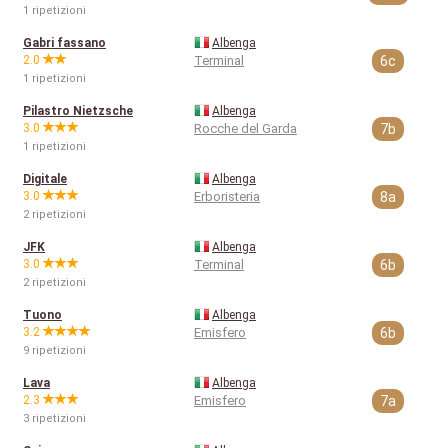
1 ripetizioni
Gabri fassano
Albenga
2.0
Terminal
6c
1 ripetizioni
Pilastro Nietzsche
Albenga
3.0
Rocche del Garda
7b
1 ripetizioni
Digitale
Albenga
3.0
Erboristeria
8a
2 ripetizioni
JFK
Albenga
3.0
Terminal
6b
2 ripetizioni
Tuono
Albenga
3.2
Emisfero
6b
9 ripetizioni
Lava
Albenga
2.3
Emisfero
7a
3 ripetizioni