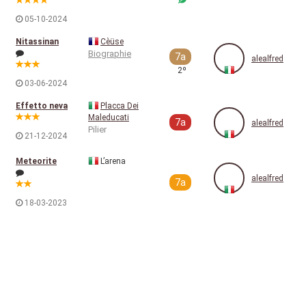
05-10-2024
Nitassinan
Cèüse
Biographie
7a
alealfred
2º
03-06-2024
Effetto neva
Placca Dei
Maleducati
7a
alealfred
Pilier
21-12-2024
Meteorite
L’arena
alealfred
7a
18-03-2023