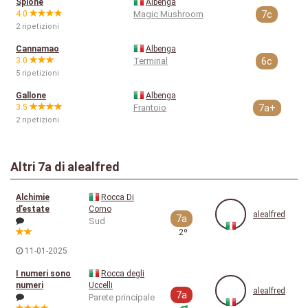
Spione
Albenga
4.0
Magic Mushroom
7c
2 ripetizioni
Cannamao
Albenga
3.0
Terminal
6c
5 ripetizioni
Gallone
Albenga
3.5
Frantoio
7a+
2 ripetizioni
Altri
7a
di alealfred
Alchimie
Rocca Di
d’estate
Corno
alealfred
7a
Sud
2º
11-01-2025
I numeri sono
Rocca degli
numeri
Uccelli
alealfred
7a
Parete principale