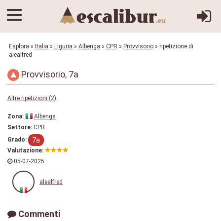
Esplora
»
Italia
»
Liguria
»
Albenga
»
CPR
»
Provvisorio
» ripetizione di
alealfred
Provvisorio, 7a
Altre ripetizioni (2)
Zona:
Albenga
Settore:
CPR
7a
Grado:
Valutazione:
05-07-2025
alealfred
Commenti