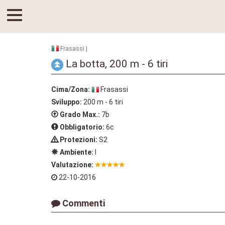
Frasassi |
La botta, 200 m - 6 tiri
Cima/Zona:
Frasassi
Sviluppo:
200 m - 6 tiri
Grado Max.:
7b
Obbligatorio:
6c
Protezioni:
S2
Ambiente:
I
Valutazione:
22-10-2016
Commenti