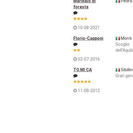
Marinaio di
Pedra 
foresta
10-08-2021
Florio-Capponi
Monti s
Scoglio
dell'Aquil
02-07-2016
TO.MI.CA
Sibillin
Gran ge
11-08-2012