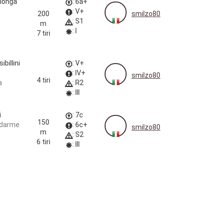
longa
: 6a+
: V+
200
smilzo80
: S1
m
: I
7 tiri
ibillini
: V+
: IV+
smilzo80
4 tiri
a
: R2
: III
i
: 7c
150
ndarme
: 6c+
smilzo80
m
: S2
6 tiri
: III