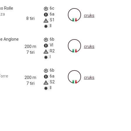
o Rolle
: 6c
zza
: 6a
cruks
8 tiri
: S1
: II
e Anglone
: 6b
: VI
200 m
cruks
: R2
7 tiri
: I
a
: 6b
Torre
: 6a
200 m
cruks
: S2
7 tiri
: II