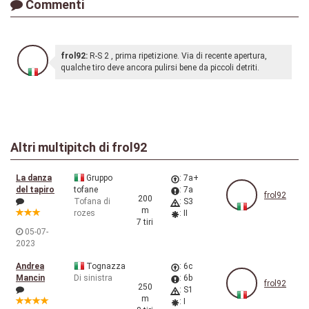
Commenti
frol92:
R-S 2 , prima ripetizione. Via di recente apertura,
qualche tiro deve ancora pulirsi bene da piccoli detriti.
Altri multipitch di
frol92
La danza
Gruppo
: 7a+
del tapiro
tofane
: 7a
frol92
200
Tofana di
: S3
m
rozes
: II
7 tiri
05-07-
2023
Andrea
Tognazza
: 6c
Mancin
Di sinistra
: 6b
frol92
250
: S1
m
: I