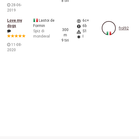
8 tiri
28-06-
2019
Love my
Lastoi de
: 6c+
dogs
Formin
: 6b
frol92
300
Spiz di
: S1
m
mondeval
: I
9 tiri
11-08-
2020