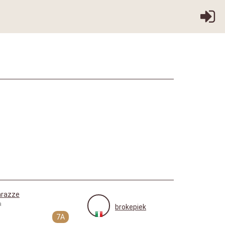
arazze
a
brokepiek
7A