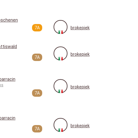
oschenen
7A
brokepiek
ttiswald
brokepiek
7A
barracin
os
brokepiek
7A
barracin
brokepiek
7A