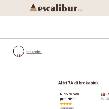
brokepiek
Altri
7A
di brokepiek
Nido di rovi
V
+1
+1
Potal