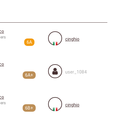
co
hers
cinghio
6A
co
user_1084
6A+
co
hers
cinghio
6B+