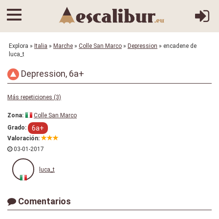
Explora
»
Italia
»
Marche
»
Colle San Marco
»
Depression
» encadene de
luca_t
Depression, 6a+
Más repeticiones (3)
Zona:
Colle San Marco
6a+
Grado:
Valoración:
03-01-2017
luca_t
Comentarios