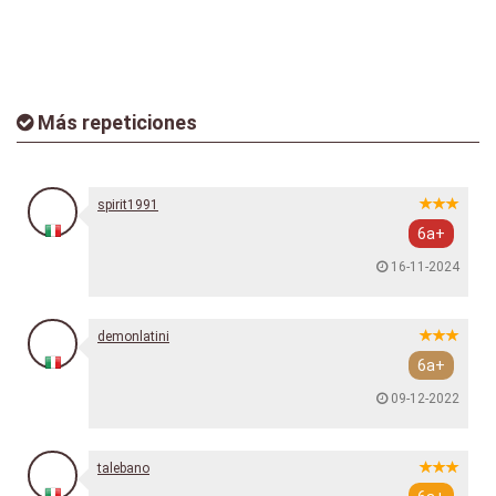
Más repeticiones
spirit1991
6a+
16-11-2024
demonlatini
6a+
09-12-2022
talebano