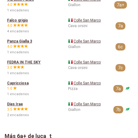
4.0
Giallon
7a+
1 encadenes
Falco grigio
Colle San Marco
4.0
Cava orsini
7a
4 encadenes
Panza Gialla 3
Colle San Marco
4.0
Giallon
6c
1 encadenes
FEDRA IN THE SKY
Colle San Marco
3.0
Cava orsini
7c
1 encadenes
Capricciosa
Colle San Marco
1.0
Pizza
7a
1 encadenes
Dies Irae
Colle San Marco
3.5
Giallon
7b
2 encadenes
Más
6a+
de luca_t