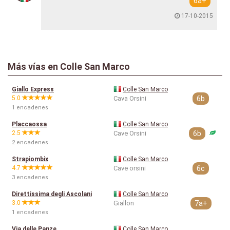
6a+
17-10-2015
Más vías en Colle San Marco
Giallo Express
Colle San Marco
5.0
Cava Orsini
6b
1 encadenes
Placcaossa
Colle San Marco
2.5
Cave Orsini
6b
2 encadenes
Strapiombix
Colle San Marco
4.7
Cave orsini
6c
3 encadenes
Direttissima degli Ascolani
Colle San Marco
3.0
Giallon
7a+
1 encadenes
Via delle Panze
Colle San Marco