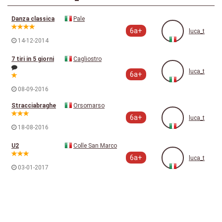
Danza classica
Pale
6a+
luca_t
14-12-2014
7 tiri in 5 giorni
Cagliostro
luca_t
6a+
08-09-2016
Stracciabraghe
Orsomarso
6a+
luca_t
18-08-2016
U2
Colle San Marco
6a+
luca_t
03-01-2017