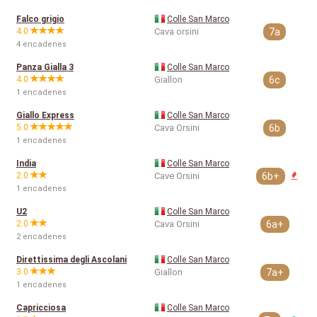
Falco grigio
Colle San Marco
4.0
Cava orsini
7a
4 encadenes
Panza Gialla 3
Colle San Marco
4.0
Giallon
6c
1 encadenes
Giallo Express
Colle San Marco
5.0
Cava Orsini
6b
1 encadenes
India
Colle San Marco
2.0
Cave Orsini
6b+
1 encadenes
U2
Colle San Marco
2.0
Cava Orsini
6a+
2 encadenes
Direttissima degli Ascolani
Colle San Marco
3.0
Giallon
7a+
1 encadenes
Capricciosa
Colle San Marco