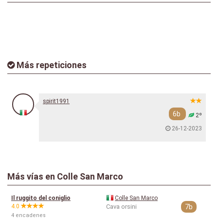
Más repeticiones
spirit1991
6b
2º
26-12-2023
Más vías en Colle San Marco
Il ruggito del coniglio
Colle San Marco
4.0
Cava orsini
7b
4 encadenes