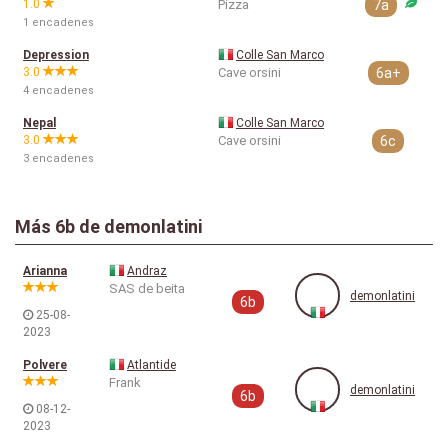
1.0
Pizza
7a
1 encadenes
Depression
Colle San Marco
3.0
Cave orsini
6a+
4 encadenes
Nepal
Colle San Marco
3.0
Cave orsini
6c
3 encadenes
Más
6b
de demonlatini
Arianna
Andraz
SAS de beita
demonlatini
6b
25-08-
2023
Polvere
Atlantide
Frank
demonlatini
6b
08-12-
2023