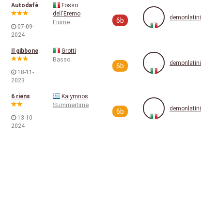
Autodafè
Fosso
dell'Eremo
demonlatini
6b
Fiume
07-09-
2024
Il gibbone
Grotti
Basso
demonlatini
6b
18-11-
2023
6 riens
Kalymnos
Summertime
demonlatini
6b
13-10-
2024