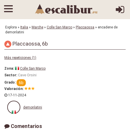
Explora
»
Italia
»
Marche
»
Colle San Marco
»
Placcaossa
» encadene de
demonlatini
Placcaossa, 6b
Más repeticiones (1)
Zona:
Colle San Marco
Cave Orsini
Sector:
6b
Grado:
Valoración:
17-11-2024
demonlatini
Comentarios