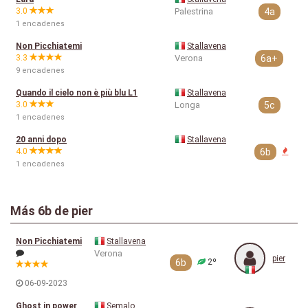
3.0
Palestrina
4a
1 encadenes
Non Picchiatemi
Stallavena
3.3
Verona
6a+
9 encadenes
Quando il cielo non è più blu L1
Stallavena
3.0
Longa
5c
1 encadenes
20 anni dopo
Stallavena
4.0
6b
1 encadenes
Más
6b
de pier
Non Picchiatemi
Stallavena
Verona
pier
6b
2º
06-09-2023
Ghost in power
Semalo