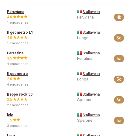
Peruviana
Stallavena
4.0
Peruviana
4b
1 encadenes
Il geometro L1
Stallavena
4.0
Longa
5c
1 encadenes
Ferratina
Stallavena
3.5
Ferratina
6a
4 encadenes
Il geometro
Stallavena
2.0
Longa
5c
4 encadenes
Beppo rock 50
Stallavena
3.5
Sperone
6a
2 encadenes
lele
Stallavena
1.5
Sperone
5a
3 encadenes
Lara
Stallavena