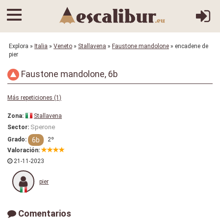
Explora
»
Italia
»
Veneto
»
Stallavena
»
Faustone mandolone
» encadene de
pier
Faustone mandolone, 6b
Más repeticiones (1)
Zona:
Stallavena
Sperone
Sector:
6b
Grado:
2º
Valoración:
21-11-2023
pier
Comentarios