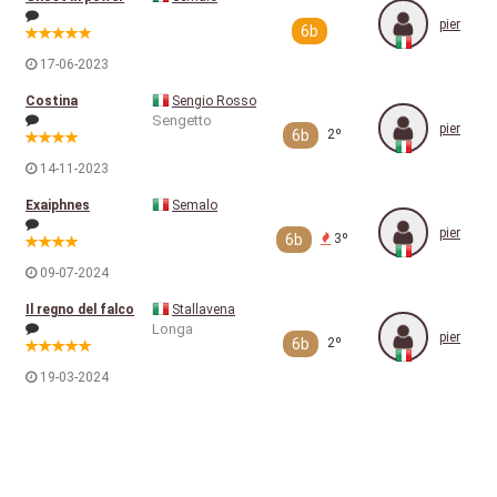
pier
6b
17-06-2023
Costina
Sengio Rosso
Sengetto
pier
6b
2º
14-11-2023
Exaiphnes
Semalo
pier
6b
3º
09-07-2024
Il regno del falco
Stallavena
Longa
pier
6b
2º
19-03-2024