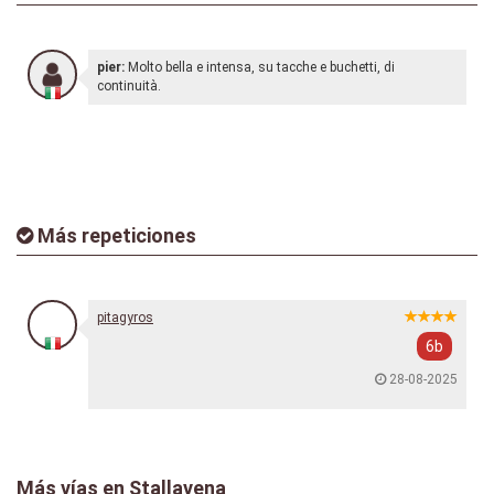
pier:
Molto bella e intensa, su tacche e buchetti, di
continuità.
Más repeticiones
pitagyros
6b
28-08-2025
Más vías en Stallavena