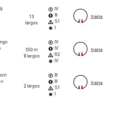
di
: IV
: III
13
traina
: S1
largos
: I
ungo
: IV
a
: IV
350 m
traina
: R2
8 largos
: IV
orri
: III
se
: III
traina
2 largos
: S1
: I