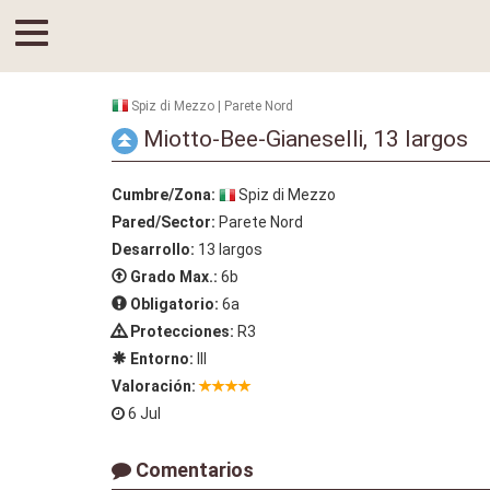
Spiz di Mezzo | Parete Nord
Miotto-Bee-Gianeselli, 13 largos
Cumbre/Zona:
Spiz di Mezzo
Pared/Sector:
Parete Nord
Desarrollo:
13 largos
Grado Max.:
6b
Obligatorio:
6a
Protecciones:
R3
Entorno:
III
Valoración:
6 Jul
Comentarios