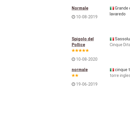
Normale
Grande 
lavaredo
10-08-2019
Spigolo del
Sassol
Pollice
Cinque Dit
10-08-2020
normale
cinque t
torre ingle
19-06-2019