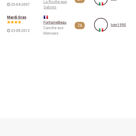
La Roche aux
25-04-2007
Sabots
Mardi Gras
Fontainebleau
tom1990
7A
Canche aux
23-08-2012
Merciers