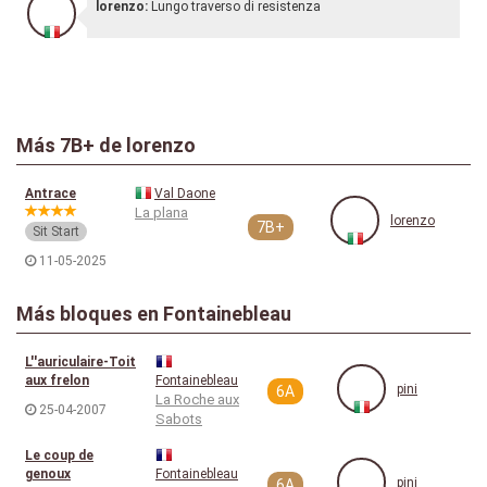
lorenzo:
Lungo traverso di resistenza
Más
7B+
de lorenzo
Antrace
Val Daone
La plana
lorenzo
7B+
Sit Start
11-05-2025
Más bloques en Fontainebleau
L''auriculaire-Toit
aux frelon
Fontainebleau
pini
6A
La Roche aux
25-04-2007
Sabots
Le coup de
genoux
Fontainebleau
pini
6A