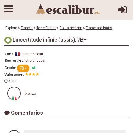
Explora
»
Francia
»
Île-de-France
»
Fontainebleau
»
Franchard Isatis
L'incertitude infinie (assis), 7B+
Zona:
Fontainebleau
Sector:
Franchard Isatis
7B+
Grado:
Valoración:
5 Jul
lorenzo
Comentarios