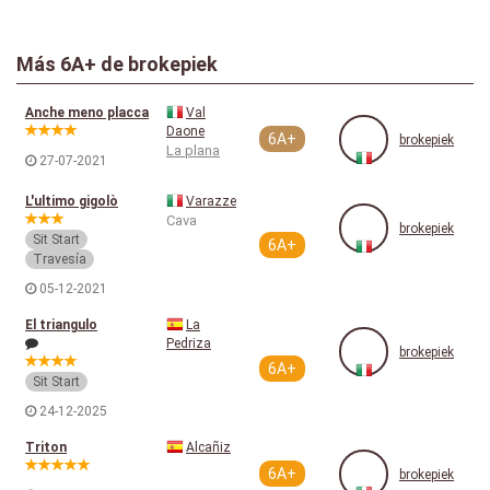
Más
6A+
de brokepiek
Anche meno placca
Val
Daone
6A+
brokepiek
La plana
27-07-2021
L'ultimo gigolò
Varazze
Cava
brokepiek
Sit Start
6A+
Travesía
05-12-2021
El triangulo
La
Pedriza
brokepiek
6A+
Sit Start
24-12-2025
Triton
Alcañiz
6A+
brokepiek