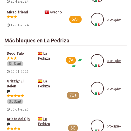
20-12-2024
Micro friend
Avegno
.
6A+
brokepiek
12-01-2024
Más bloques en La Pedriza
Deco Talo
La
Pedriza
7A
brokepiek
Sit Start
20-01-2026
Grizzly/ El
La
Belen
Pedriza
brokepiek
7C+
Sit Start
06-01-2026
Arista del Ojo
La
Pedriza
brokepiek
6C