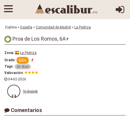
Explora
»
España
»
Comunidad de Madrid
»
La Pedriza
Proa de Los Romos, 6A+
Zona:
La Pedriza
6A+
Grado:
Tags:
Sit Start
Valoración:
04-02-2026
brokepiek
Comentarios