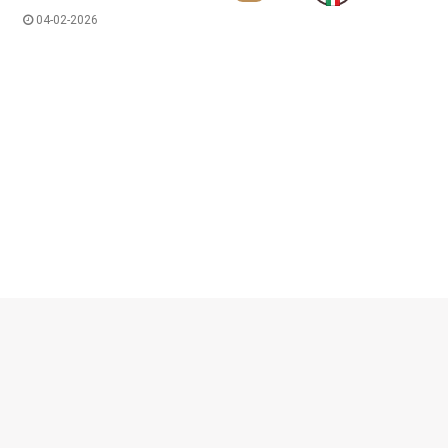
04-02-2026
© escalibur.eu
2026