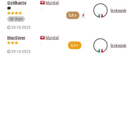
Goldkante
Murgtal
.
brokepiek
6A+
Sit Start
29-10-2023
MacGyver
Murgtal
.
6A+
brokepiek
29-10-2023