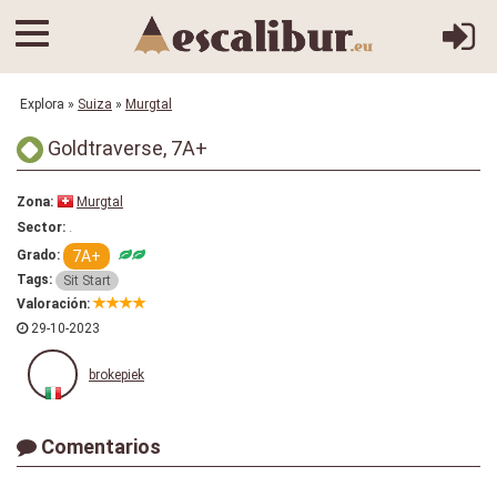
Explora
»
Suiza
»
Murgtal
Goldtraverse, 7A+
Zona:
Murgtal
.
Sector:
7A+
Grado:
Tags:
Sit Start
Valoración:
29-10-2023
brokepiek
Comentarios