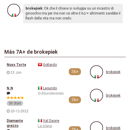
brokepiek:
Ok che il chiave si sviluppa su un incastro di
ginocchio ma per me non va oltre il 6c/+ altrimenti sarebbe il
flash della vita ma non credo.
Más
7A+
de brokepiek
Nuss Torte
Gottardo
7A+
brokepiek
23 Jun
N.N
Lagundo
Schlundenstein
brokepiek
7A+
Sit Start
20-12-2022
Diamante
Val Daone
grezzo
La plana
brokepiek
7A+