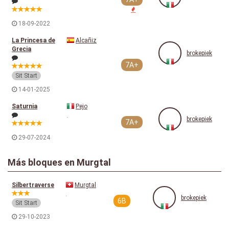
18-09-2022
La Princesa de
Alcañiz
Grecia
brokepiek
7A+
Sit Start
14-01-2025
Saturnia
Pejo
.
brokepiek
7A+
29-07-2024
Más bloques en Murgtal
Silbertraverse
Murgtal
.
brokepiek
6B
Sit Start
29-10-2023