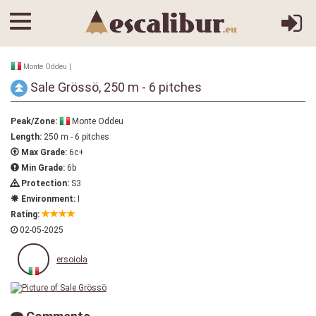
Monte Oddeu |
Sale Grössö, 250 m - 6 pitches
Peak/Zone:
Monte Oddeu
Length:
250 m - 6 pitches
Max Grade:
6c+
Min Grade:
6b
Protection:
S3
Environment:
I
Rating:
02-05-2025
ersoiola