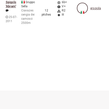
Spigolo
Gruppo
: 6b+
'Abram'
Sella
: V+
ersoiola
Ciavazes
12
: R2
cengia dei
pitches
: III
25-07-
camosci
2011
2500m