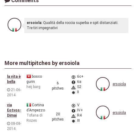
Comments
ersoiola:
Qualità della roccia superba e spit distanziati.
Tre tiri impegnativi
More multipitches by
ersoiola
la vita è
bosco
: 6c+
bella
gurin
: 6a
6
ersoiola
heij barg
: S2
pitches
21-06-
: II
2014
via
Cortina
: V
Eotvos-
d'Ampezzo
: IV+
ersoiola
20
Dimai
Tofana di
: R4
pitches
Rozes
: III
08-08-
2014