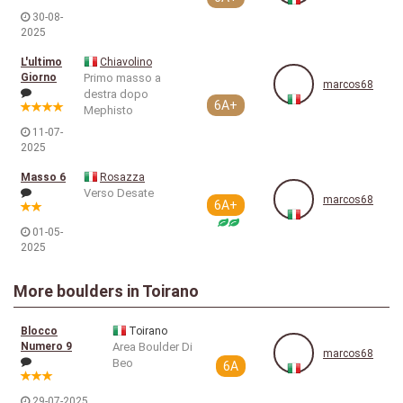
30-08-
2025
L'ultimo
Chiavolino
Giorno
Primo masso a
marcos68
destra dopo
6A+
Mephisto
11-07-
2025
Masso 6
Rosazza
Verso Desate
marcos68
6A+
01-05-
2025
More boulders in Toirano
Blocco
Toirano
Numero 9
Area Boulder Di
marcos68
Beo
6A
29-07-2025